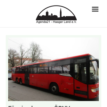
Zum
Agend
Inhalt
springen
Haage
Land
e.
V.