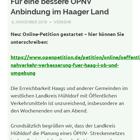
Für eine bessere ÖPNV
Anbindung im Haager Land
6. NOVEMBER 2018
AGENDA-WP-ADMIN
VERKEHR
Neu: Online-Petition gestartet – hier können Sie
unterschreiben:
https://www.openpetition.de/petition/online/oeffentl
nahverkehr-verbesserung-fuer-haag-i-ob-und-
umgebung
Die Erreichbarkeit Haags und anderer Gemeinden im
westlichen Landkreis Mühldorf mit Öffentlichen
Verkehrsmitteln ist unzureichend, insbesondere an
den Wochenenden und am Abend.
Grundsätzlich begrüßen wir, dass der Landkreis
Mühldorf die Planung eines ÖPNV- Streckennetzes