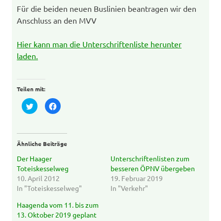
Für die beiden neuen Buslinien beantragen wir den
Anschluss an den MVV
Hier kann man die Unterschriftenliste herunter
laden.
Teilen mit:
Klick,
Klick,
um
um
über
auf
Twitter
Facebook
zu
zu
teilen
teilen
(Wird
(Wird
Ähnliche Beiträge
in
in
neuem
neuem
Fenster
Fenster
Der Haager
Unterschriftenlisten zum
geöffnet)
geöffnet)
Toteiskesselweg
besseren ÖPNV übergeben
10. April 2012
19. Februar 2019
In "Toteiskesselweg"
In "Verkehr"
Haagenda vom 11. bis zum
13. Oktober 2019 geplant