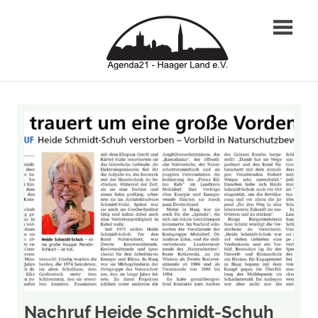
Zum
Agend
Inhalt
springen
Haage
Land
e.
V.
Nachruf Heide Schmidt-Schuh