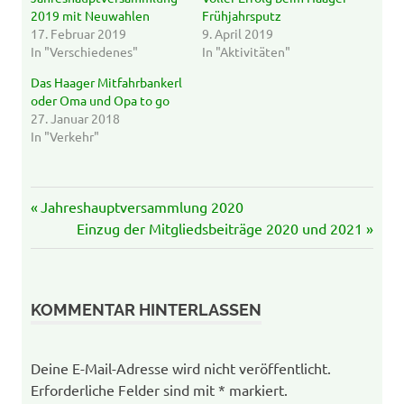
geöffnet)
geöffnet)
2019 mit Neuwahlen
Frühjahrsputz
17. Februar 2019
9. April 2019
In "Verschiedenes"
In "Aktivitäten"
Das Haager Mitfahrbankerl
oder Oma und Opa to go
27. Januar 2018
In "Verkehr"
Beitrags-
Vorheriger
Jahreshauptversammlung 2020
Navigation
Beitrag:
Nächster
Einzug der Mitgliedsbeiträge 2020 und 2021
Beitrag:
KOMMENTAR HINTERLASSEN
Deine E-Mail-Adresse wird nicht veröffentlicht.
Erforderliche Felder sind mit
*
markiert.