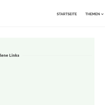
nda21-
STARTSEITE
THEMEN
ger
nd
lene Links