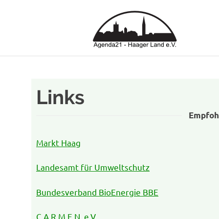
Age
Haa
Zum
La
Inhalt
springen
Links
e.
Empfoh
V.
Markt Haag
Landesamt für Umweltschutz
Bundesverband BioEnergie BBE
C.A.R.M.E.N. e.V.