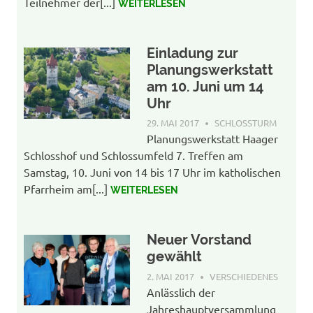
Teilnehmer der[...]
WEITERLESEN
Einladung zur
Planungswerkstatt
am 10. Juni um 14
Uhr
29. MAI 2017
AGENDA-WP-ADMIN
SCHLOSSTURM
Planungswerkstatt Haager
Schlosshof und Schlossumfeld 7. Treffen am
Samstag, 10. Juni von 14 bis 17 Uhr im katholischen
Pfarrheim am[...]
WEITERLESEN
Neuer Vorstand
gewählt
2. MAI 2017
AGENDA-WP-ADMIN
VERSCHIEDENES
Anlässlich der
Jahreshauptversammlung