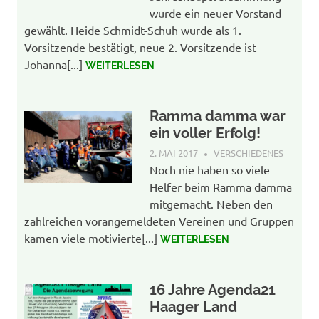
wurde ein neuer Vorstand
gewählt. Heide Schmidt-Schuh wurde als 1.
Vorsitzende bestätigt, neue 2. Vorsitzende ist
Johanna[...]
WEITERLESEN
Ramma damma war
ein voller Erfolg!
2. MAI 2017
AGENDA-WP-ADMIN
VERSCHIEDENES
Noch nie haben so viele
Helfer beim Ramma damma
mitgemacht. Neben den
zahlreichen vorangemeldeten Vereinen und Gruppen
kamen viele motivierte[...]
WEITERLESEN
16 Jahre Agenda21
Haager Land