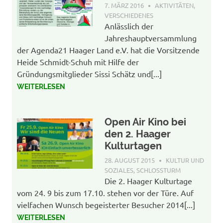
7. MÄRZ 2016
AGENDA-WP-ADMIN
AKTIVITÄTEN
,
VERSCHIEDENES
Anlässlich der
Jahreshauptversammlung
der Agenda21 Haager Land e.V. hat die Vorsitzende
Heide Schmidt-Schuh mit Hilfe der
Gründungsmitglieder Sissi Schätz und[...]
WEITERLESEN
Open Air Kino bei
den 2. Haager
Kulturtagen
28. AUGUST 2015
AGENDA-WP-
KULTUR UND
ADMIN
SOZIALES
,
SCHLOSSTURM
Die 2. Haager Kulturtage
vom 24. 9 bis zum 17.10. stehen vor der Türe. Auf
vielfachen Wunsch begeisterter Besucher 2014[...]
WEITERLESEN