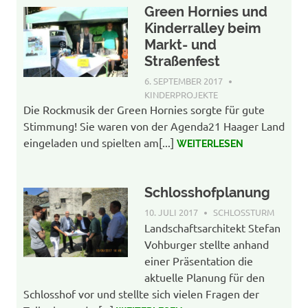
Green Hornies und
Kinderralley beim
Markt- und
Straßenfest
6. SEPTEMBER 2017
AGENDA-WP-
ADMIN
KINDERPROJEKTE
Die Rockmusik der Green Hornies sorgte für gute
Stimmung! Sie waren von der Agenda21 Haager Land
eingeladen und spielten am[...]
WEITERLESEN
Schlosshofplanung
10. JULI 2017
AGENDA-WP-ADMIN
SCHLOSSTURM
Landschaftsarchitekt Stefan
Vohburger stellte anhand
einer Präsentation die
aktuelle Planung für den
Schlosshof vor und stellte sich vielen Fragen der