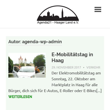
Zum
Agend
Inhalt
springen
Haage
Land
Autor:
agenda-wp-admin
e.
E-Mobilitätstag in
V.
Haag
29. NOVEMBER 2017
AGENDA-WP-
VERKEHR
ADMIN
Der Elektromobilitätstag am
Sonntag, 22. Oktober am
Marktplatz in Haag für alle
Bürger, dich sich für E-Autos, E-Roller oder E-Bikes[...]
WEITERLESEN