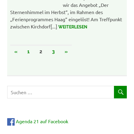
wir das Angebot „Der
Sternenhimmel im Herbst“, im Rahmen des
„Ferienprogrammes Haag“ eingelöst! Am Treffpunkt
zwischen Kirchdorf[...]
WEITERLESEN
Beitrags-
VORHERIGE
NÄCHSTE
«
1
2
3
»
Navigation
BEITRÄGE
BEITRÄGE
Agenda 21 auf Facebook